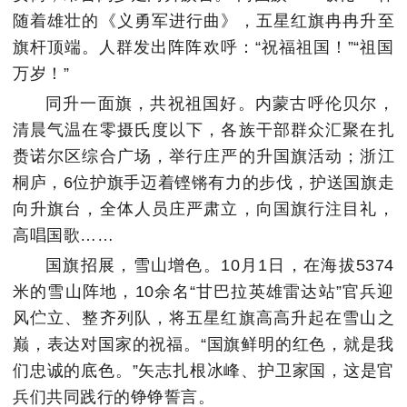
随着雄壮的《义勇军进行曲》，五星红旗冉冉升至
旗杆顶端。人群发出阵阵欢呼：“祝福祖国！”“祖国
万岁！”
同升一面旗，共祝祖国好。内蒙古呼伦贝尔，
清晨气温在零摄氏度以下，各族干部群众汇聚在扎
赉诺尔区综合广场，举行庄严的升国旗活动；浙江
桐庐，6位护旗手迈着铿锵有力的步伐，护送国旗走
向升旗台，全体人员庄严肃立，向国旗行注目礼，
高唱国歌……
国旗招展，雪山增色。10月1日，在海拔5374
米的雪山阵地，10余名“甘巴拉英雄雷达站”官兵迎
风伫立、整齐列队，将五星红旗高高升起在雪山之
巅，表达对国家的祝福。“国旗鲜明的红色，就是我
们忠诚的底色。”矢志扎根冰峰、护卫家国，这是官
兵们共同践行的铮铮誓言。