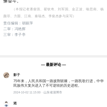
懈奋斗。
（本报记者潘俊强、翟钦奇、刘军国、金正波、喻思南、杨
颜菲、方圆、江南、秦瑞杰、李俊杰参与采写）
责任编辑：胡丽萍
二审：冯艳辉
三审：李子亭
— 最新评论 —
影子
75年来，人民共和国一路披荆斩棘，一路凯歌行进，中华
民族伟大复兴进入了不可逆转的历史进程。
· 山东省淄博市
2024-10-02 11:15:00
淞