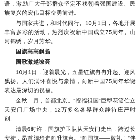
语，激励广大干部群众坚定不移朝着强国建设、民
族复兴的宏伟目标奋勇前进。
与国家共进，和时代同行。10月1日，各地开展
丰富多彩的活动，热烈庆祝新中国成立75周年。山
河锦绣，岁月芳华。
国旗高高飘扬
国歌激越嘹亮
10月1日，迎着晨光，五星红旗冉冉升起、迎风
飘扬。人们满怀喜悦与豪情，向新中国75周年华诞
表达最深切的祝福。
金秋十月，首都北京。“祝福祖国”巨型花篮伫立
天安门广场中央，12万多名各界群众静待庄严时
刻。
清晨6时许，国旗护卫队从天安门走出，跨过长
安街，昂首阔步走向升旗台。“向国旗——敬礼！”伴