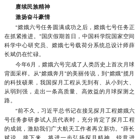
赓续民族精神
激扬奋斗豪情
“嫦娥六号任务圆满成功之后，嫦娥七号任务正
在抓紧推进。”国庆假期首日，中国科学院国家空间
科学中心研究员、嫦娥七号载荷分系统总设计师薛
长斌仍在忙碌。
今年6月，嫦娥六号完成了人类历史上首次月球
背面采样。从“嫦娥奔月”的美丽传说，到“嫦娥”揽月
的科技硕果，我国探月工程从无到有、从小到大、
从弱到强，走出一条高质量、高效益的月球探测之
路。
“前不久，习近平总书记在接见探月工程嫦娥六
号任务参研参试人员代表时，充分肯定了探月工程
的成就，激励我们广大航天工作者再立新功。”薛长
斌说，接下来，将进一步弘扬探月精神，锐意进