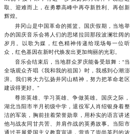
取、迎难而上，在勇攀高峰中再夺新胜利、再创新
辉煌。
井冈山是中国革命的摇篮。国庆假期，当地举
办的国庆音乐会将人们的思绪拉回那段波澜壮阔的
岁月。以歌为媒，红色精神传递给现场每一位听
众，红色基因在新时代焕发出更加绚丽的光彩。
音乐会结束后，当地群众罗庆能备受鼓舞：“当
全场观众齐唱《我和我的祖国》时，我感到心潮澎
湃。我们将大力弘扬井冈山精神，努力把革命老区
建设得更好。”
尊崇英雄、学习英雄、争做英雄。国庆之际，
湖北当阳市半月初级中学，退役军人肖绍银身着整
洁的军装，胸前挂着荣誉勋章，用朴实的语言讲述
他与战友同甘共苦、并肩作战的英勇故事。当阳市
通过开展爱国主义教育宣讲，营造了崇尚英烈的浓